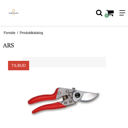
0
Forside
/
Produktkatalog
ARS
TILBUD