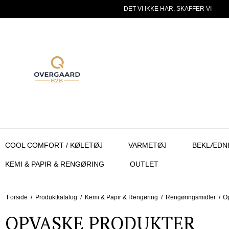
DET VI IKKE HAR, SKAFFER VI
COOL COMFORT / KØLETØJ
VARMETØJ
BEKLÆDN
KEMI & PAPIR & RENGØRING
OUTLET
Forside
/
Produktkatalog
/
Kemi & Papir & Rengøring
/
Rengøringsmidler
/
O
OPVASKE PRODUKTER