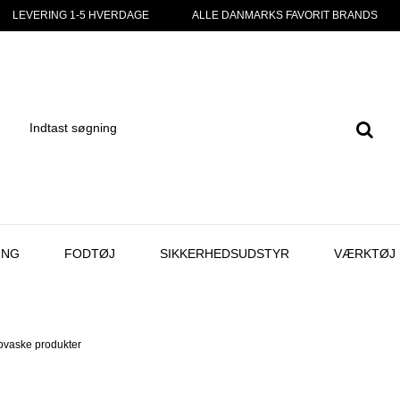
LEVERING 1-5 HVERDAGE
ALLE DANMARKS FAVORIT BRANDS
ING
FODTØJ
SIKKERHEDSUDSTYR
VÆRKTØJ
pvaske produkter