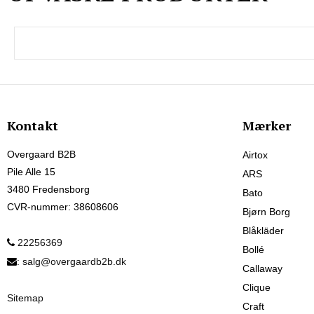
Kontakt
Mærker
Overgaard B2B
Airtox
Pile Alle 15
ARS
3480 Fredensborg
Bato
CVR-nummer
:
38608606
Bjørn Borg
Blåkläder
22256369
Bollé
:
salg@overgaardb2b.dk
Callaway
Clique
Sitemap
Craft