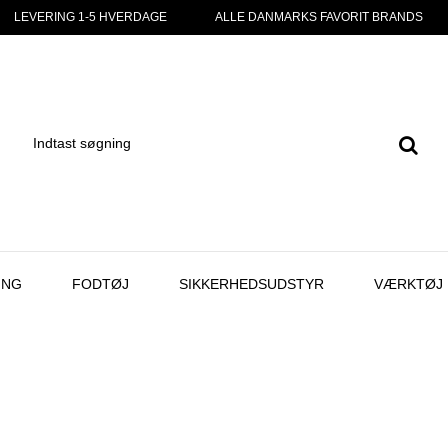
LEVERING 1-5 HVERDAGE
ALLE DANMARKS FAVORIT BRANDS
ING
FODTØJ
SIKKERHEDSUDSTYR
VÆRKTØJ