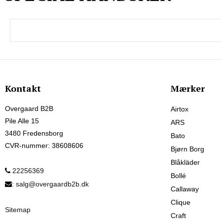
Kontakt
Mærker
Overgaard B2B
Airtox
Pile Alle 15
ARS
3480 Fredensborg
Bato
CVR-nummer
:
38608606
Bjørn Borg
Blåkläder
22256369
Bollé
:
salg@overgaardb2b.dk
Callaway
Clique
Sitemap
Craft