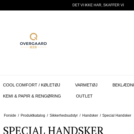
DET VI IKKE HAR, SKAFFER VI
COOL COMFORT / KØLETØJ
VARMETØJ
BEKLÆDN
KEMI & PAPIR & RENGØRING
OUTLET
Forside
/
Produktkatalog
/
Sikkerhedsudstyr
/
Handsker
/
Special Handsker
SPECIAL HANDSKER