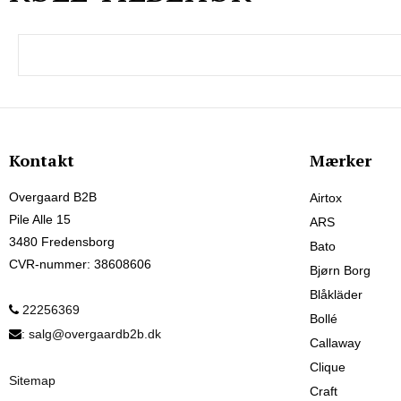
Kontakt
Mærker
Overgaard B2B
Airtox
Pile Alle 15
ARS
3480 Fredensborg
Bato
CVR-nummer
:
38608606
Bjørn Borg
Blåkläder
22256369
Bollé
:
salg@overgaardb2b.dk
Callaway
Clique
Sitemap
Craft