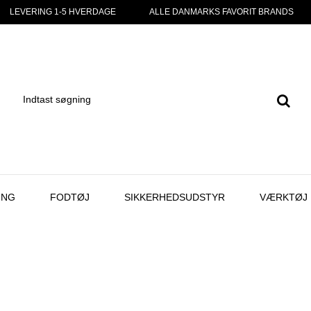
LEVERING 1-5 HVERDAGE
ALLE DANMARKS FAVORIT BRANDS
ING
FODTØJ
SIKKERHEDSUDSTYR
VÆRKTØJ