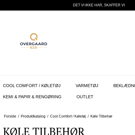
DET VI IKKE HAR, SKAFFER VI
COOL COMFORT / KØLETØJ
VARMETØJ
BEKLÆDN
KEMI & PAPIR & RENGØRING
OUTLET
Forside
/
Produktkatalog
/
Cool Comfort / Køletøj
/
Køle Tilbehør
KØLE TILBEHØR